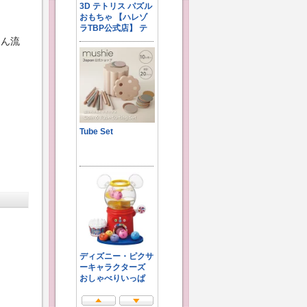
。
めん流