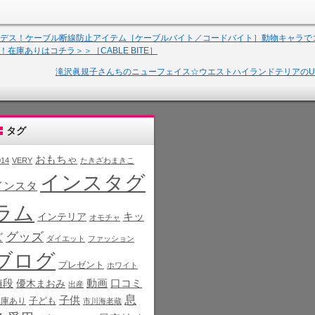
デス！ケーブル断線防止アイテム［ケーブルバイト／コードバイト］動物キャラで
！在庫ありはコチラ＞＞［CABLE BITE］
滝沢眞規子さんちのニューフェイス☆ウエストハイランドテリアのU
タグ
おもちゃ
014
VERY
たきざわまきこ
インスタグ
インスタ
ラム
インテリア
キッ
オモチャ
グッズ
ズ
ダイエット
ファッション
ブログ
プレゼント
ホワイト
値段
動画
口コミ
優木まおみ
出産
息
子供
子ども
在庫あり
市川海老蔵