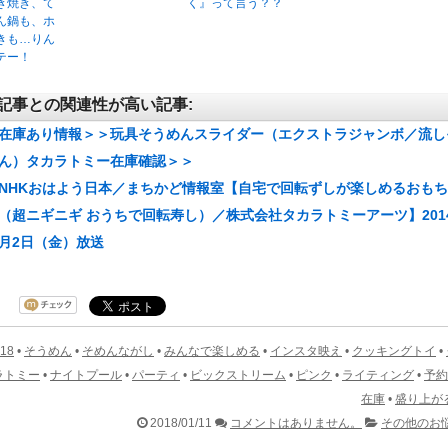
き焼き、て
く』って言う？？
ん鍋も、ホ
きも…りん
テー！
記事との関連性が高い記事:
在庫あり情報＞＞玩具そうめんスライダー（エクストラジャンボ／流し
ん）タカラトミー在庫確認＞＞
NHKおはよう日本／まちかど情報室【自宅で回転ずしが楽しめるおも
（超ニギニギ おうちで回転寿し）／株式会社タカラトミーアーツ】201
月2日（金）放送
18
•
そうめん
•
そめんながし
•
みんなで楽しめる
•
インスタ映え
•
クッキングトイ
•
ラトミー
•
ナイトプール
•
パーティ
•
ビックストリーム
•
ピンク
•
ライティング
•
予約
在庫
•
盛り上が
2018/01/11
コメントはありません。
その他のお