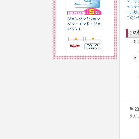
ン、す
っちゃ
イル焼
ごのソ
この
20
タカ