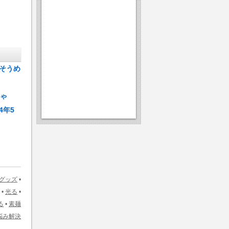
そうめ
ちゃ
4年5
グッズ
•
•
光る
•
る
•
素麺
悩み解決