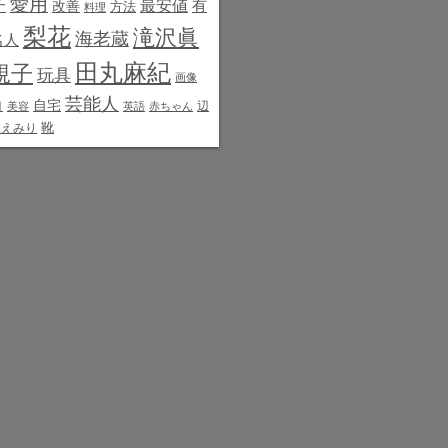
愛用
子
最安値
有
改善
方法
料理
梨花
滝沢眞
海老蔵
名人
田丸麻紀
規子
玩具
画像
芸能人
白
自宅
辺
美容
英語
赤ちゃん
靴
見えみり