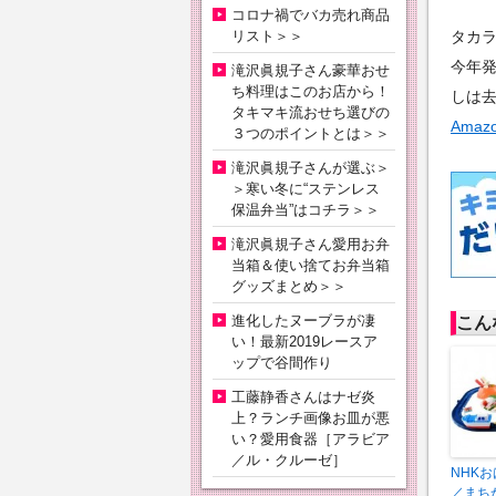
コロナ禍でバカ売れ商品
リスト＞＞
タカ
今年
滝沢眞規子さん豪華おせ
ち料理はこのお店から！
しは
タキマキ流おせち選びの
Ama
３つのポイントとは＞＞
滝沢眞規子さんが選ぶ＞
＞寒い冬に“ステンレス
保温弁当”はコチラ＞＞
滝沢眞規子さん愛用お弁
当箱＆使い捨てお弁当箱
グッズまとめ＞＞
進化したヌーブラが凄
こん
い！最新2019レースア
ップで谷間作り
工藤静香さんはナゼ炎
上？ランチ画像お皿が悪
い？愛用食器［アラビア
／ル・クルーゼ］
NHK
／まち