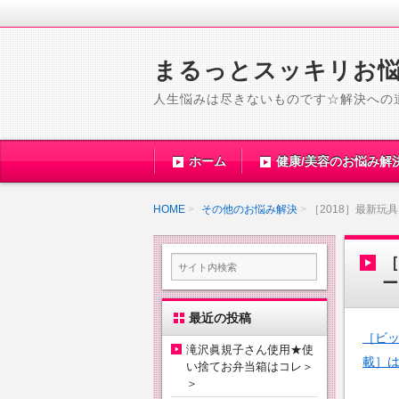
まるっとスッキリお
人生悩みは尽きないものです☆解決への
ホーム
健康/美容のお悩み解
HOME
その他のお悩み解決
［2018］最新
［
ー
最近の投稿
［ビッ
滝沢眞規子さん使用★使
載］
い捨てお弁当箱はコレ＞
＞