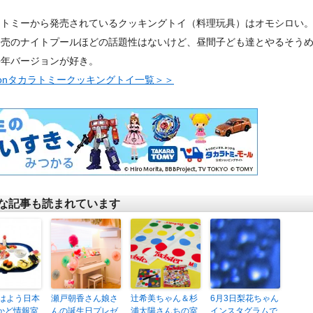
ラトミーから発売されているクッキングトイ（料理玩具）はオモシロい
発売のナイトプールほどの話題性はないけど、昼間子ども達とやるそう
去年バージョンが好き。
zonタカラトミークッキングトイ一覧＞＞
な記事も読まれています
おはよう日本
瀬戸朝香さん娘さ
辻希美ちゃん＆杉
6月3日梨花ちゃん
かど情報室
んの誕生日プレゼ
浦太陽さんちの室
インスタグラムで