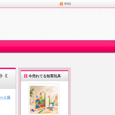
RSS
トミ
今売れてる知育玩具
モード搭