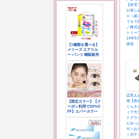
【自宅
が楽し
ゃ（超
うちで
／株式
トミー
14年5
放送
辺見え
用【長
くらさ
ィで大
トグラ
ピみっ
サンお
＞ポテ