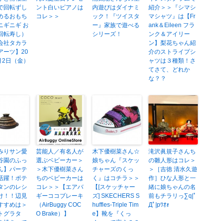
で回転ずし
ント白いピアノは
内遊びはダイナミ
紹介＞＞『シマシ
めるおもち
コレ＞＞
ック！『ツイスタ
マシャツ』は【Fr
ニギニギ お
ー』家族で遊べる
ank＆Eileen フラ
回転寿し）
シリーズ！
ンク＆アイリー
会社タカラ
ン】梨花ちゃん紹
アーツ】20
介のストライプシ
月2日（金）
ャツは３種類！さ
てさて、どれか
な？？
みりサン愛
芸能人／有名人が
木下優樹菜さん☆
滝沢眞規子さんち
谷園のふっ
選ぶベビーカー＞
娘ちゃん『スケッ
の雛人形はコレ＞
ん】パーテ
＞木下優樹菜さん
チャーズのくっ
＞［吉徳 清水久遊
活躍！ポテ
ちのベビーカーは
く』はコチラ＞＞
作］ひな人形と一
タンのレシ
コレ＞＞【エアバ
【[スケッチャー
緒に娘ちゃんの名
け！！辺見
ギーココブレーキ
ズ] SKECHERS S
前もチラリっ∑q|ﾟ
すすめは＞
（AirBuggy COC
huffles-Triple Tim
Дﾟ|pﾜｵｫ
トグラタ
O Brake）】
e】靴を『くっ