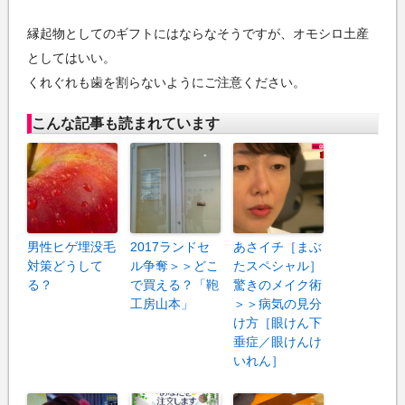
縁起物としてのギフトにはならなそうですが、オモシロ土産
としてはいい。
くれぐれも歯を割らないようにご注意ください。
こんな記事も読まれています
男性ヒゲ埋没毛
2017ランドセ
あさイチ［まぶ
対策どうして
ル争奪＞＞どこ
たスペシャル］
る？
で買える？「鞄
驚きのメイク術
工房山本」
＞＞病気の見分
け方［眼けん下
垂症／眼けんけ
いれん］