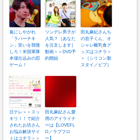
嵐にしやがれ
ツンデレ男子が
田丸麻紀さんち
「ラバーチキ
人気？［あなた
の息子くん、オ
ン」笑いを我慢
を注文します］
シャレ離乳食グ
しろ！米国軍隊
動画＞＞DVD予
ッズはコチラ＞
本場仕込みの罰
約開始
＞［シリコン製
ゲーム！
スタイ／ビブ］
日テレ＞＞スッ
田丸麻紀さん愛
キリ！！で紹介
用のアイライナ
されたお坊さん
ーは【LOVEFL
お悩み解決サイ
O／ラブフロ
トはコチラ＞＞
ー】