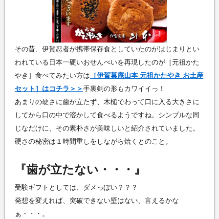
その昔、伊賀忍者が携帯保存食としていたのがはじまりとい
われている日本一硬いおせんべいを再現したのが［元祖かた
やき］食べてみたい方は
［伊賀菓庵山本 元祖かたやき お土産
セット］はコチラ＞＞
手裏剣の形もカワイイっ！
あまりの硬さに歯が立たず、木槌でわって口に入る大きさに
してから口の中で溶かして食べるようですね。シンプルな同
じなだけに、その素朴さが美味しいと紹介されていました。
硬さの秘密は１時間重しをしながら焼くとのこと。
『歯が立たない・・・』
受験ギフトとしては、ダメっぽい？？？
発想を変えれば、突破できない壁はない、言えるかな
ぁ・・・。