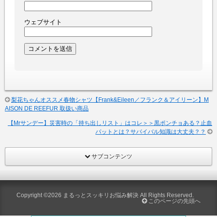
ウェブサイト
梨花ちゃんオススメ春物シャツ【Frank&Eileen／フランク＆アイリーン】M
AISON DE REEFUR 取扱い商品
【Mrサンデー】災害時の「持ち出しリスト」はコレ＞＞黒ポンチョある？止血
パットとは？サバイバル知識は大丈夫？？
サブコンテンツ
Copyright ©2026
まるっとスッキリお悩み解決
All Rights Reserved.
このページの先頭へ