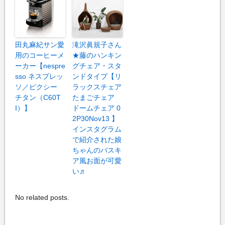
田丸麻紀サン愛
滝沢眞規子さん
用のコーヒーメ
★藤のハンキン
ーカー【nespre
グチェア・スタ
sso ネスプレッ
ンドタイプ【リ
ソ／ピクシー
ラックスチェア
チタン（C60T
たまごチェア
I）】
ドームチェア 0
2P30Nov13 】
インスタグラム
で紹介された娘
ちゃんのバスキ
ア風お面が可愛
い♬
No related posts.