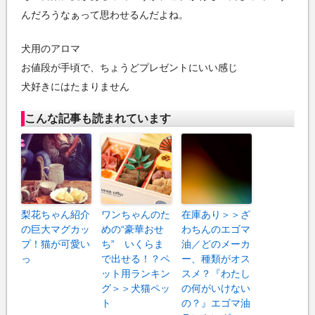
んだろうなぁって思わせるんだよね。
犬用のアロマ
お値段が手頃で、ちょうどプレゼントにいい感じ
犬好きにはたまりません
こんな記事も読まれています
梨花ちゃん紹介
ワンちゃんのた
在庫あり＞＞ざ
の巨大マグカッ
めの“豪華おせ
わちんのエゴマ
プ！猫が可愛い
ち” いくらま
油／どのメーカ
っ
で出せる！？ペ
ー、種類がオス
ット用ランキン
スメ？『わたし
グ＞＞犬猫ペッ
の何がいけない
ト
の？』エゴマ油