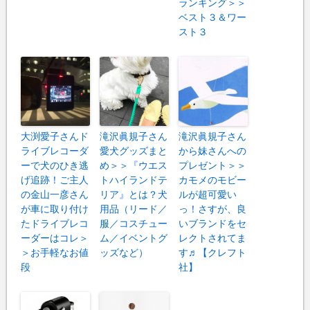
ランキング＞＞
ベスト３＆ワー
スト３
大渕愛子さんド
滝沢眞規子さん
滝沢眞規子さん
ライブレコーダ
愛犬グッズまと
から妹さんへの
ーで犬のひき逃
め＞＞『ウエス
プレゼント＞＞
げ追跡！ご主人
トハイランドテ
カモメのモビー
の金山一彦さん
リア』とは？犬
ルが超可愛い
が車に取り付け
用品（リード／
っ！さすが、良
たドライブレコ
服／コスチュー
いブランドをセ
ーダーはコレ＞
ム／イベントグ
レクトされてま
＞お手軽なお値
ッズなど）
す♬【クレフト
段
社】