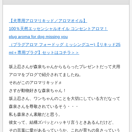
【犬専用アロマリキッド／アロマオイル】
100％天然エッセンシャルオイル コンセントアロマ！
plug aroma for dog missing you
（プラグアロマ フォードッグ ミッシングユー)【リキッド25
ml＋専用プラグ】セットはコチラ＞＞
坂上忍さんが森泉ちゃんからもらったプレゼントだって犬用
アロマをブログで紹介されてましたね。
それがこのアロマリキッド♬
さすが動物好きな森泉ちゃん！
坂上忍さん、ワンちゃんのことを大切にしている方だなって
森泉さんを尊敬されているそう・・・
私も森泉さん素敵だと思う。
彼女って、結構ズバッとハッキリ言うときあるんだけど、
その言葉に愛があるっていうか、これが育ちの良さっていう